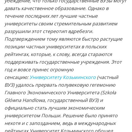
убеждение, что только государственные ВУЗы могут
давать качественное образование. Однако в
течение последних лет лучшие частные
университеты своим стремительным развитием
разрушили этот стереотип вдребезги.
Подтверждением тому являются быстро растущие
позиции частных университетах в польских
рейтингах, которые, к слову, всегда стараются
поддерживать государственные учреждения. Этот
год и вовсе принес огромную
сенсацию:
Университету Козьминского
(частный
ВУЗ) удалось прервать полувековую гегемонию
Главного Экономического Университета (Szkoła
Główna Handlowa, государственный ВУЗ) и
официально стать лучшим экономическим
университетом Польши. Решение было принято
нехотя и с запозданием, ведь в
международных
рейтингах Университет Козьминского обошел