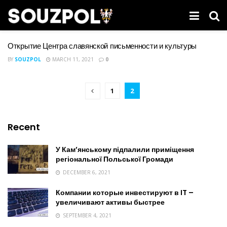
Открытие Центра славянской письменности и культуры
BY
SOUZPOL
MARCH 11, 2021
0
1
2
Recent
У Кам’янському підпалили приміщення
регіональної Польської Громади
DECEMBER 6, 2021
Компании которые инвестируют в IT –
увеличивают активы быстрее
SEPTEMBER 4, 2021